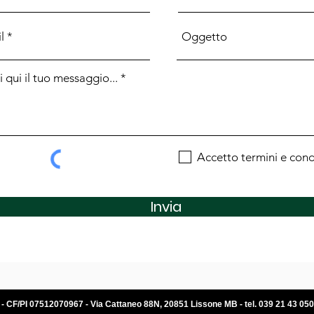
consegna, diversamente i
consegnato.
.Per qualsiasi controver
Foro di Monza, ferma la f
altro Foro competente s
.Il versamento dell'accon
conferma di quanto spec
.Richiedete e conservate
che avete compilato e fi
documento non saremo in 
modo.
Accetto termini e cond
Invia
. - CF/PI 07512070967 - Via Cattaneo 88N, 20851 Lissone MB - tel. 039 21 43 050