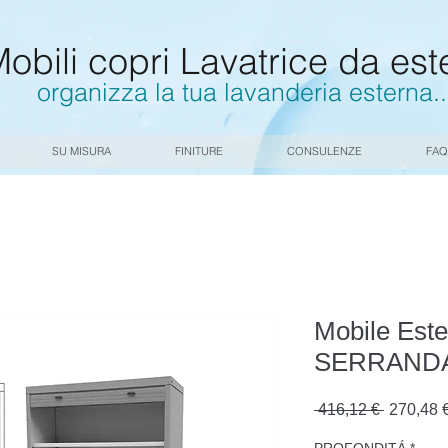
obili copri Lavatrice da est
organizza la tua lavanderia esterna
.
.
SU MISURA
FINITURE
CONSULENZE
FAQ
Mobile Est
SERRAND
Prezzo
 416,12 € 
270,48 
regolare