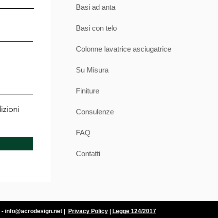
l prodotto si considera correttamente
Basi ad anta
sia sarà esclusivamente competente il
Basi con telo
acoltà dell’azienda di aderire ad ogni
econdo la legge processuale .
to corrisponde all'accettazione e alla
Colonne lavatrice asciugatrice
ificato in questo documento.
 una copia del documento di trasporto
Su Misura
rmato come indicato sopra, senza questo
grado di rivalerci sul corriere in alcun
Finiture
izioni
Consulenze
FAQ
Contatti
 -
info@acrodesign.net
|
Privacy Policy
|
Legge 124/2017