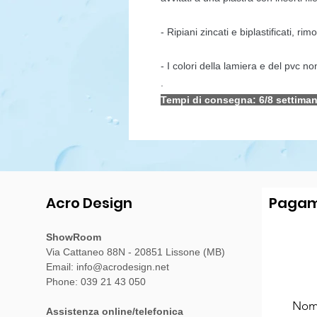
- Ripiani zincati e biplastificati, rimo
- I colori della lamiera e del pvc
.
Tempi di consegna: 6/8 settiman
Acro Design
Pagam
ShowRoom
Via Cattaneo 88N - 20851 Lissone (MB)
Email:
info@acrodesign.net
Phone: 039 21 43 050
Assistenza online/telefonica