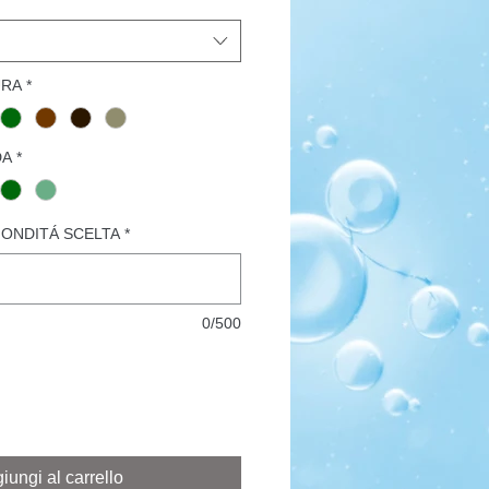
URA
*
DA
*
FONDITÁ SCELTA
*
0/500
iungi al carrello