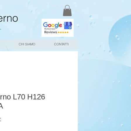
erno
.
CHI SIAMO
CONTATTI
erno L70 H126
A
Prezzo
€
scontato