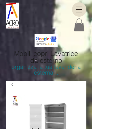
Mobili copri Lavatrice
da esterno
organizza la tua lavanderia
esterna
.
..