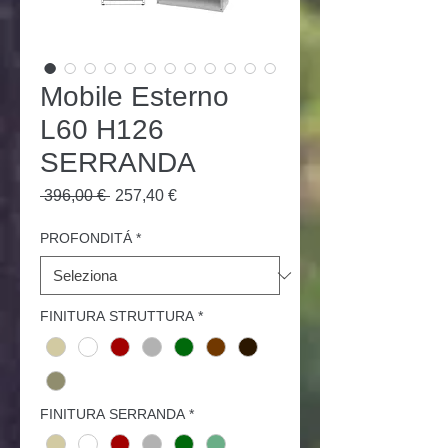
Mobile Esterno
L60 H126
SERRANDA
Prezzo
Prezzo
 396,00 € 
257,40 €
regolare
scontato
PROFONDITÁ
*
FINITURA STRUTTURA
*
FINITURA SERRANDA
*