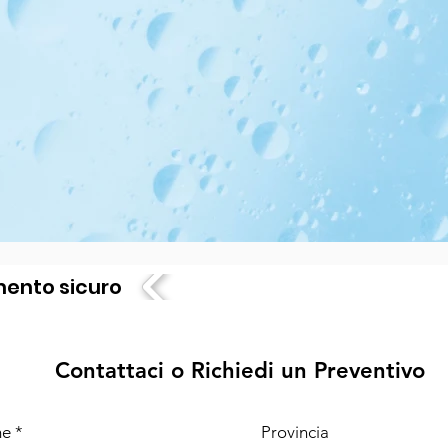
DANNEGGIATA".
Non ver
di sostituzioni gratuite 
trasporto quanto riporta
rivalerci sul corriere i
copia del documento di t
L'IMBALLO È INTATTO, non
poiché non saremo in grad
modo.
.Se non verrà eseguita n
ricezione del collo danne
rimborso poiché non sarem
alcun modo e l'acquisto 
sarà a vostro completo c
.Eventuali contestazion
presenza del trasportato
consegna, diversamente i
ento sicuro
consegnato.
.Per qualsiasi controver
Foro di Monza, ferma la f
altro Foro competente s
.Il versamento dell'accon
Contattaci o Richiedi un Preventivo
conferma di quanto spec
.Richiedete e conservate
che avete compilato e fi
documento non saremo in 