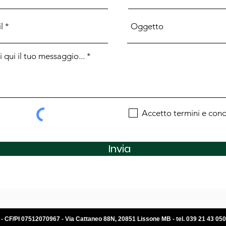
modo.
Accetto termini e cond
Invia
. - CF/PI 07512070967 - Via Cattaneo 88N, 20851 Lissone MB - tel. 039 21 43 050