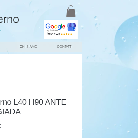
erno
.
CHI SIAMO
CONTATTI
erno L40 H90 ANTE
GIADA
Prezzo
€
scontato