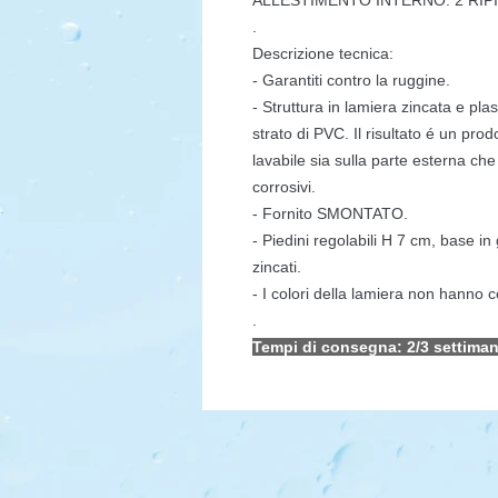
ALLESTIMENTO INTERNO: 2
RIPI
.
Descrizione tecnica:
- Garantiti contro la ruggine.
- Struttura in lamiera zincata e plas
strato di PVC. Il risultato é un prod
lavabile sia sulla parte esterna che 
corrosivi.
- Fornito SMONTATO.
- Piedini regolabili H 7 cm, base i
zincati.
- I colori della lamiera non hanno
.
Tempi di consegna: 2/3 settiman