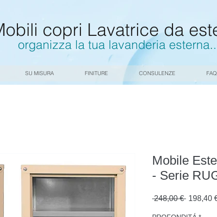
obili copri Lavatrice da est
organizza la tua lavanderia esterna
.
.
SU MISURA
FINITURE
CONSULENZE
FAQ
Mobile Est
- Serie RU
Prezzo
 248,00 € 
198,40 
regolare