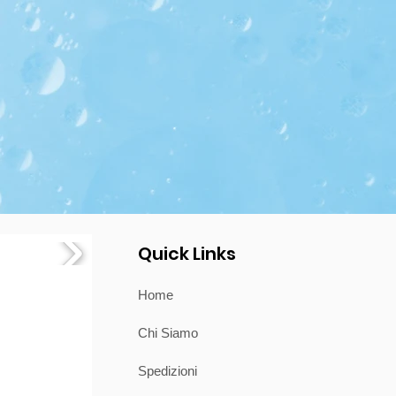
ranno presi in considerazione richieste
senza aver scritto sul documento di
to sopra, poiché non saremo in grado di
n alcun modo. Richiedete e conservate una
rasporto.
Attenzione, se segnalerete che
 si avrà diritto a nessun rimborso,
o di rivalerci sul corriere in alcun
essuna di queste operazioni alla
ggiato, non si avrà diritto a nessun
o in grado di rivalerci sul corriere in
e la consegna di una nuova fornitura
arico.
i vanno sollevate immediatamente in
re e ad Acro Design, al momento della
l prodotto si considera correttamente
Quick Links
sia sarà esclusivamente competente il
acoltà dell’azienda di aderire ad ogni
Home
econdo la legge processuale .
to corrisponde all'accettazione e alla
Chi Siamo
ificato in questo documento.
 una copia del documento di trasporto
rmato come indicato sopra, senza questo
Spedizioni
grado di rivalerci sul corriere in alcun