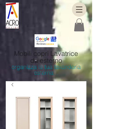
Mobili copri Lavatrice
da esterno
organizza la tua lavanderia
esterna
.
..