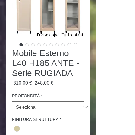
Mobile Esterno
L40 H185 ANTE -
Serie RUGIADA
Prezzo
Prezzo
 310,00 € 
248,00 €
regolare
scontato
PROFONDITÁ
*
FINITURA STRUTTURA
*