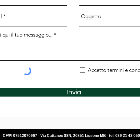
altro Foro competente s
.Il versamento dell'accon
conferma di quanto spec
.Richiedete e conservate
che avete compilato e fi
documento non saremo in 
modo.
Accetto termini e cond
Invia
. - CF/PI 07512070967 - Via Cattaneo 88N, 20851 Lissone MB - tel. 039 21 43 050