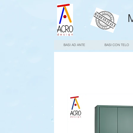
M
BASI AD ANTE
BASI CON TELO