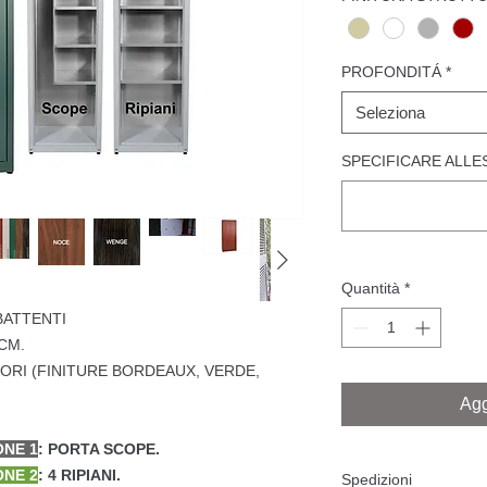
PROFONDITÁ
*
Seleziona
SPECIFICARE ALL
Quantità
*
BATTENTI
 CM.
ORI (FINITURE BORDEAUX, VERDE,
Agg
ONE 1
: PORTA SCOPE.
ONE 2
: 4 RIPIANI.
Spedizioni