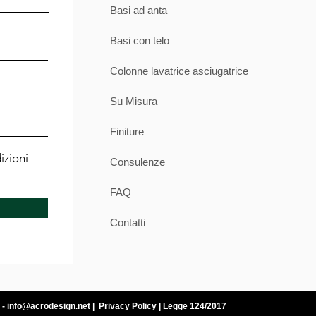
Basi ad anta
econdo la legge processuale .
to corrisponde all'accettazione e alla
ificato in questo documento.
Basi con telo
 una copia del documento di trasporto
rmato come indicato sopra, senza questo
Colonne lavatrice asciugatrice
grado di rivalerci sul corriere in alcun
Su Misura
Finiture
izioni
Consulenze
FAQ
Contatti
 -
info@acrodesign.net
|
Privacy Policy
|
Legge 124/2017