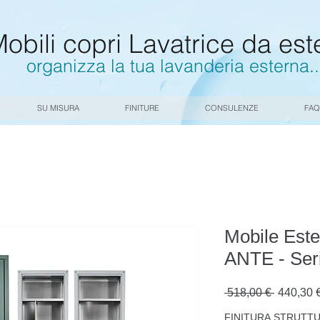
obili copri Lavatrice da est
organizza la tua lavanderia esterna
.
.
SU MISURA
FINITURE
CONSULENZE
FAQ
Mobile Est
ANTE - Ser
Prezzo
 518,00 € 
440,30 
regolare
FINITURA STRUTT