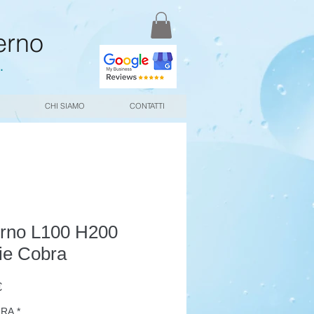
erno
.
CHI SIAMO
CONTATTI
erno L100 H200
ie Cobra
Prezzo
€
scontato
URA
*